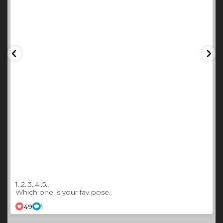
1..2..3..4..5..
Which one is your fav pose..
49
1