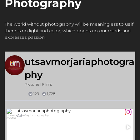
Photography
The world without photography will be meaningless to us if
there is no light and color, which opens up our minds and
expresses passion.
utsavmorjariaphotogra
phy
Pictures | Films
129
1,728
utsavmorjariaphotography
Oct 14
49
1