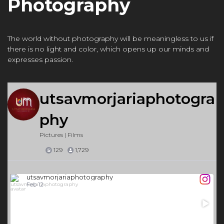
Photography
The world without photography will be meaningless to us if
there is no light and color, which opens up our minds and
expresses passion.
utsavmorjariaphotogra
phy
Pictures | Films
129
1,729
utsavmorjariaphotography
Feb 12
59
0