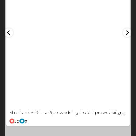
Shashank + Dhara. #preweddingshoot #prewedding
...
59
0