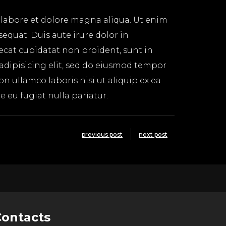
 labore et dolore magna aliqua. Ut enim
equat. Duis aute irure dolor in
aecat cupidatat non proident, sunt in
 adipisicing elit, sed do eiusmod tempor
n ullamco laboris nisi ut aliquip ex ea
 eu fugiat nulla pariatur.
previous post
next post
Contacts