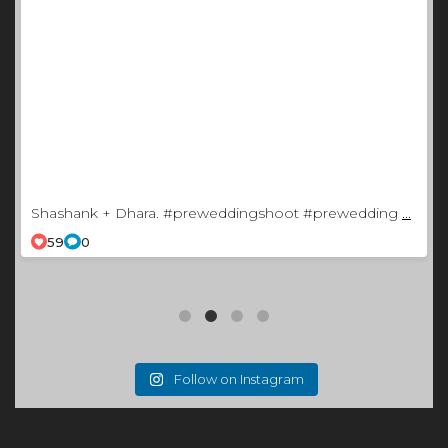
Shashank + Dhara. #preweddingshoot #prewedding
...
59
0
Follow on Instagram