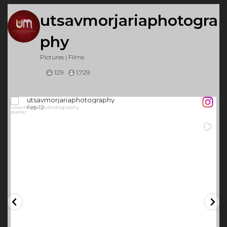
utsavmorjariaphotogra
phy
Pictures | Films
129
1,729
utsavmorjariaphotography
Feb 12
59
0