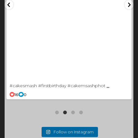
#cakesmash #firstbirthday #cakemsashphot
...
16
0
Follow on Instagram