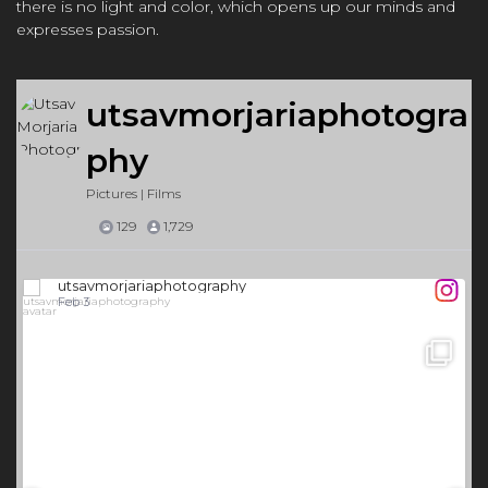
there is no light and color, which opens up our minds and
expresses passion.
utsavmorjariaphotogra
phy
Pictures | Films
129
1,729
utsavmorjariaphotography
Feb 3
16
0