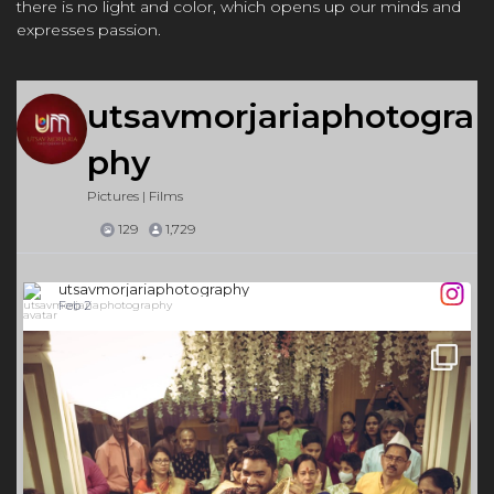
there is no light and color, which opens up our minds and
expresses passion.
utsavmorjariaphotogra
phy
Pictures | Films
129
1,729
utsavmorjariaphotography
Jan 15
43
0