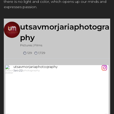
there is no light and color, which opens up our minds and
expresses passion.
utsavmorjariaphotogra
phy
Pictures | Films
129
1,729
utsavmorjariaphotography
Jan 22
35
0