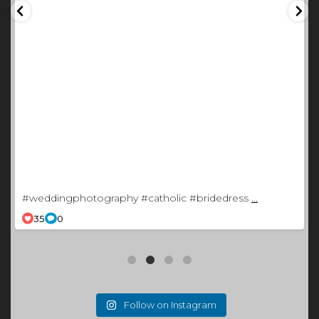
#weddingphotography #catholic #bridedress
...
35
0
Follow on Instagram